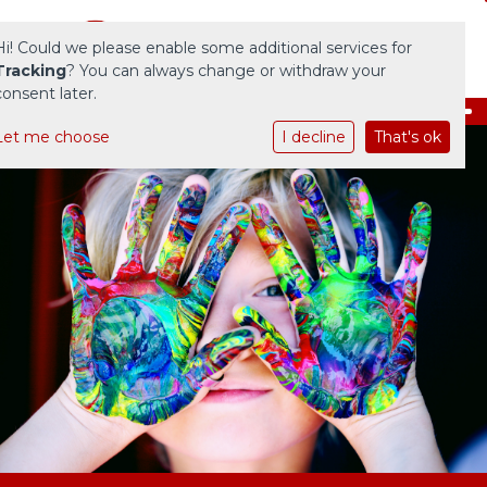
Hi! Could we please enable some additional services for
Tracking
? You can always change or withdraw your
consent later.
Let me choose
I decline
That's ok
Home
Onze school
Praktische informatie
Ouders
Actueel