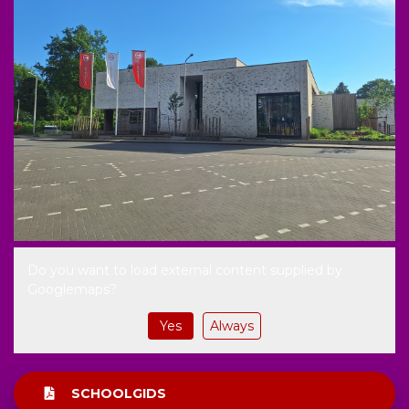
Do you want to load external content supplied by
Googlemaps
?
Yes
Always
SCHOOLGIDS