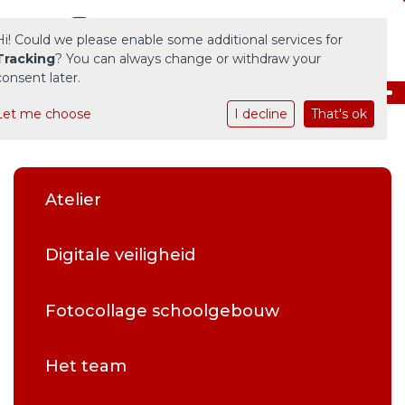
Hi! Could we please enable some additional services for
Tracking
? You can always change or withdraw your
consent later.
Let me choose
I decline
That's ok
Home
Onze school
Atelier
Praktische informatie
Ouders
Digitale veiligheid
Actueel
Fotocollage schoolgebouw
Het team