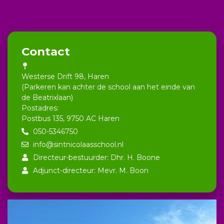
Contact
Westerse Drift 98, Haren
(Parkeren kan achter de school aan het einde van
de Beatrixlaan)
Postadres:
Postbus 135, 9750 AC Haren
050-5346750
info@sintnicolaasschool.nl
Directeur-bestuurder: Dhr. H. Boone
Adjunct-directeur: Mevr. M. Boon