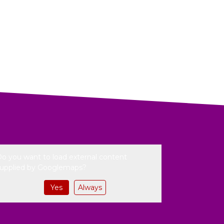
o you want to load external content
upplied by
Googlemaps
?
Yes
Always