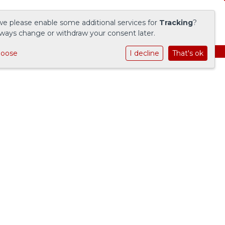
we please enable some additional services for
Tracking
?
ways change or withdraw your consent later.
hoose
I decline
That's ok