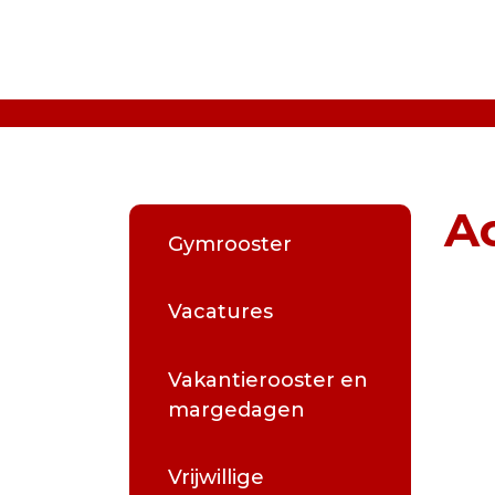
Home
Onze school
A
Gymrooster
Praktische informatie
Ouders
Vacatures
Actueel
Vakantierooster en
margedagen
Vrijwillige