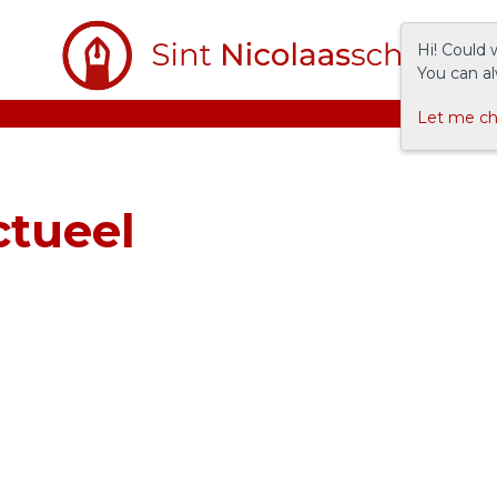
Hi! Could 
You can al
Let me c
ctueel