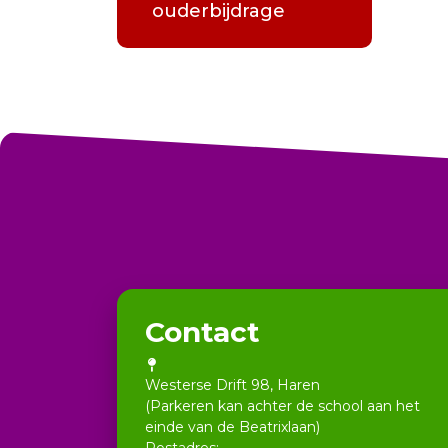
ouderbijdrage
Contact
Westerse Drift 98, Haren
(Parkeren kan achter de school aan het
einde van de Beatrixlaan)